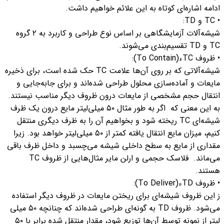
ادامه اشاره‌ای کوتاه به این علائم خواهیم داشت.
• TC و TD:
شیشه‌آلات آزمایشگاهی بر اساس نوع طراحی و کاربرد به ۲ گروه
TC و TD تقسیم‌بندی می‌شوند.
• ظروف TCء(To Contain):
شیشه‌آلاتی که بر روی آن‌ها علامت TC حک شده است، برای ذخیره
مایعات و آماده‌سازی محلول طراحی شده‌اند و برای جابه‌جایی و
انتقال حجم مشخصی از مایعات درون ظروف دیگر مناسب نیستند.
به این معنی که اگر به طور مثال ۵۰ میلی‌لیتر مایع درون یک ظرف
شیشه‌ای TC ریخته شود و بخواهیم آن را به ظرف دیگری منتقل
کنیم، میزان مایع انتقال یافته کمتر از ۵۰ میلی‌لیتر خواهد بود. زیرا
مقداری از مایع به سطح داخلی شیشه می‌چسبد و داخل ظرف باقی
می‌ماند. فلاسک حجمی و ارلن مایر مثال‌هایی از ظروف TC
هستند.
• ظروف TDء(To Deliver):
ز این ظروف شیشه‌ای برای ریختن مایعات در ظروف دیگر استفاده
می‌شود. ظروف TD به گونه‌ای طراحی شده‌اند که چنانچه ۵۰ میلی
لیتر از نمونه توسط آن‌ها توزیع شود، مقدار منتقل شده برابر با ۵۰