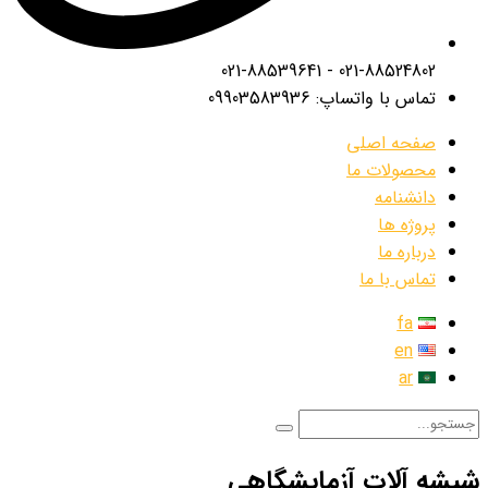
021-88524802 - 021-88539641
تماس با واتساپ: 09903583936
صفحه اصلی
محصولات ما
دانشنامه
پروژه ها
درباره ما
تماس با ما
fa
en
ar
شیشه آلات آزمایشگاهی