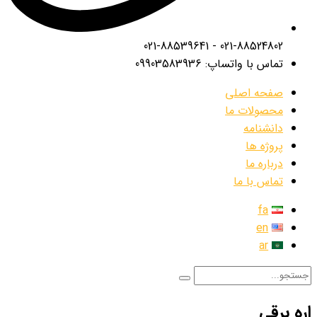
021-88524802 - 021-88539641
تماس با واتساپ: 09903583936
صفحه اصلی
محصولات ما
دانشنامه
پروژه ها
درباره ما
تماس با ما
fa
en
ar
اره برقی