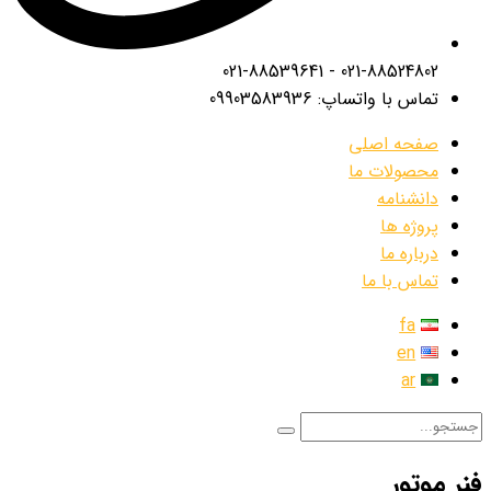
021-88524802 - 021-88539641
تماس با واتساپ: 09903583936
صفحه اصلی
محصولات ما
دانشنامه
پروژه ها
درباره ما
تماس با ما
fa
en
ar
فنر موتور