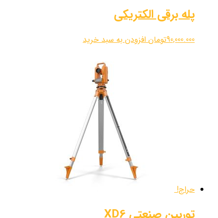
پله برقی الکتریکی
90,000.000
تومان
افزودن به سبد خرید
حراج!
توربین صنعتی XD6