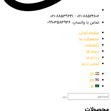
021-88524802 - 021-88539641
تماس با واتساپ: 09903583936
صفحه اصلی
محصولات ما
دانشنامه
پروژه ها
درباره ما
تماس با ما
fa
en
ar
محصولات