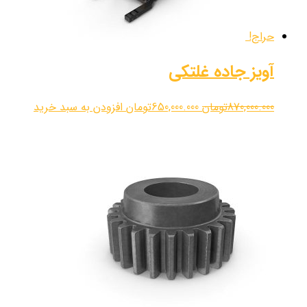
حراج!
آویز جاده غلتکی
870,000.000
تومان
650,000.000
تومان
افزودن به سبد خرید